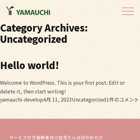
Skip to content
Category Archives:
Uncategorized
Hello world!
Welcome to WordPress. This is your first post. Edit or
delete it, then start writing!
Posted by
Posted in
Hello
yamauchi-develop
4月 11, 2023
Uncategorized
1件のコメント
world!
へ
の
サービス付き高齢者向け住宅
たんぽぽのわたげ